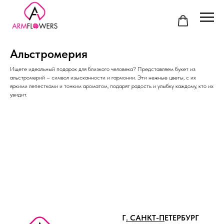
Альстромерия
Ищете идеальный подарок для близкого человека? Представляем букет из
альстромерий – символ изысканности и гармонии. Эти нежные цветы, с их
яркими лепестками и тонким ароматом, подарят радость и улыбку каждому, кто их
увидит.
Г
. САНКТ-П
ЕТЕРБУРГ